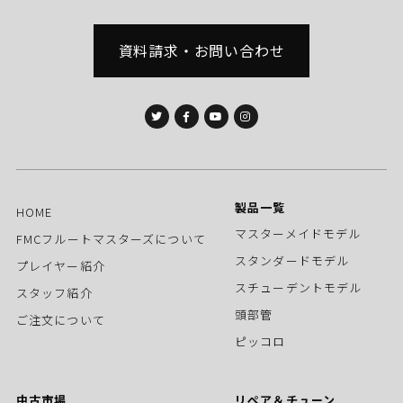
個人情報の処理を伴う業務を外部から受託する場合
は、委託者が個人情報を入手した際、本人の同意を
資料請求・お問い合わせ
得た上で、適法かつ公正な手段によって収集したも
のであることを確認します。
法令及びその他の規範について
当社は、個人情報の保護に関係する日本の法令及びその
他の規範を遵守し、本方針の継続的改善に努めます。
製品一覧
HOME
本人からのお問い合わせ
マスターメイドモデル
FMCフルートマスターズについて
本人からの個人情報の取扱いに関するお問い合わせに
スタンダードモデル
プレイヤー紹介
は、妥当な範囲において、すみやかな対応に努めます。
スチューデントモデル
スタッフ紹介
このページの内容に関するご質問及びお客様がご自身の
頭部管
ご注文について
個人情報についてご確認されたい場合には、【TEL：
ピッコロ
053-594-0260
】までお問い合わせください。
中古市場
リペア＆チューン