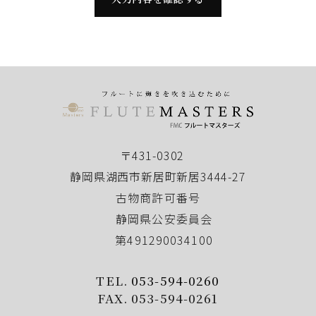
のために必要な範囲内にとどめます。
個人の利益を侵害する可能性が高い機微な情報は、
本人の明確な同意がある場合または法令等の裏付け
がある場合以外には収集しません。
当社が個人情報の処理を伴う業務を外部から受託す
る場合や外部へ委託する場合は、個人情報に関する
秘密の保持、再委託に関する事項、事故時の責任分
担、契約終了時の個人情報の返却および消去等につ
いて定め、それに従います。
〒431-0302
個人情報は、本人の同意を得た範囲内で利用、提供
静岡県湖西市新居町新居3444-27
します。
古物商許可番号
静岡県公安委員会
個人情報の管理について
第491290034100
当社が直接収集または外部から業務を受託する際に
入手した個人情報は、正確な状態に保ち、不正アク
TEL.
053-594-0260
セス、紛失・破壊・改ざんおよび漏洩等を防止する
FAX. 053-594-0261
ための措置を講じます。