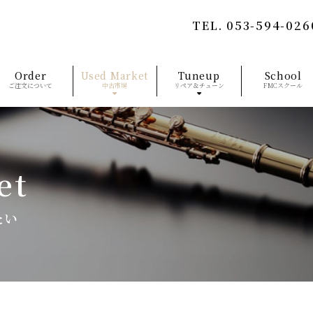
TEL.
053-594-026
Order
Used Market
Tuneup
School
ご注文について
中古市場
リペア＆チューン
FMCスクール
et
たい