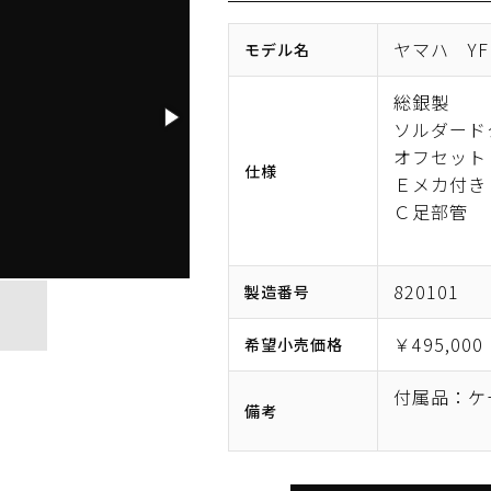
ヤマハ YFL
モデル名
総銀製
ソルダード
オフセット
仕様
Ｅメカ付き
Ｃ足部管
820101
製造番号
￥495,000
希望小売価格
付属品：ケ
備考