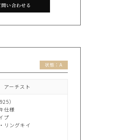
て問い合わせる
状態：A
 アーチスト
925）
キ仕様
イプ
・リングキイ